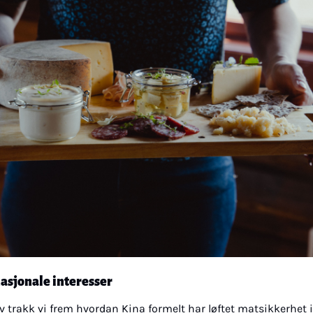
asjonale interesser
ev trakk vi frem hvordan Kina formelt har løftet matsikkerhet 