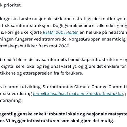
 prioritet.
Norge sin første nasjonale sikkerhetsstrategi, der matforsyning 
ritisk samfunnsfunksjon. Dagligvarekjedene er allerede i gang
is. Forrige uke kjørte 
REMA 1000 i Horten
 en hel uke på nødstrøm 
ingen fungerer ved strømbrudd. NorgesGruppen er samtidig 
eredskapsbutikker frem mot 2030.
rd med å bli en del av samfunnets beredskapsinfrastruktur – og
 digitalisere lokal og regional vareflyt, og gjøre det enklere for
utikkene og etterspørselen fra forbrukere.
 vi samme utvikling. Storbritannias Climate Change Committee
isikovurdering 
formelt klassifisert mat som kritisk infrastruktur
, 
forsyning.
 egentlig ganske enkelt: robuste lokale og nasjonale matsyste
er. Vi bygger infrastrukturen som skal gjøre det mulig.