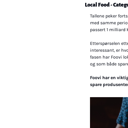
Local Food - Cate
Tallene peker fortsa
med samme periode
passert 1 milliard
Etterspørselen ette
interessant, er hv
fasen har Foovi lo
og som både sparer
Foovi har en vikti
spare produsenter 