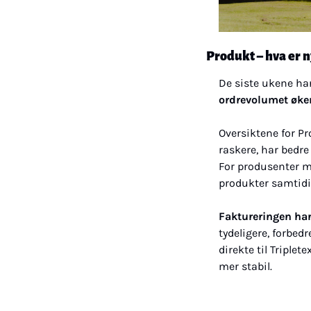
Produkt – hva er 
De siste ukene har
ordrevolumet øker
Oversiktene for Pr
raskere, har bedre 
For produsenter m
produkter samtidig
Faktureringen har
tydeligere, forbedr
direkte til Triplet
mer stabil.