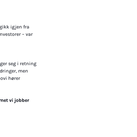
ikk igjen fra 
vestorer – var 
er seg i retning 
dringer, men 
ovi hører 
met vi jobber 