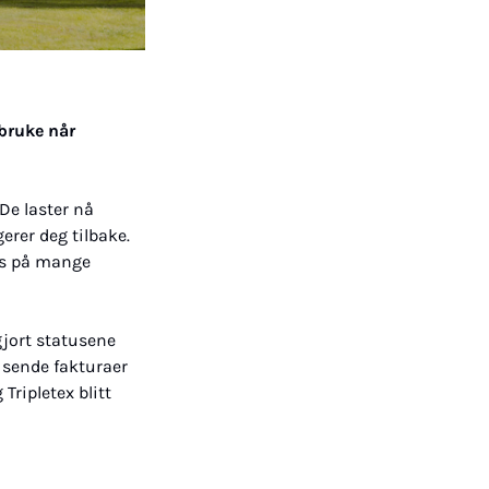
bruke når 
e laster nå 
erer deg tilbake. 
us på mange 
gjort statusene 
 sende fakturaer 
ripletex blitt 