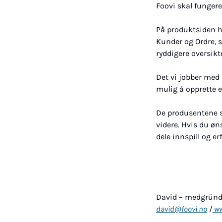
Foovi skal fungere
På produktsiden 
Kunder og Ordre, sl
ryddigere oversikt
Det vi jobber med 
mulig å opprette 
De produsentene s
videre. Hvis du øn
dele innspill og er
David – medgründe
david@foovi.no
 /
ww