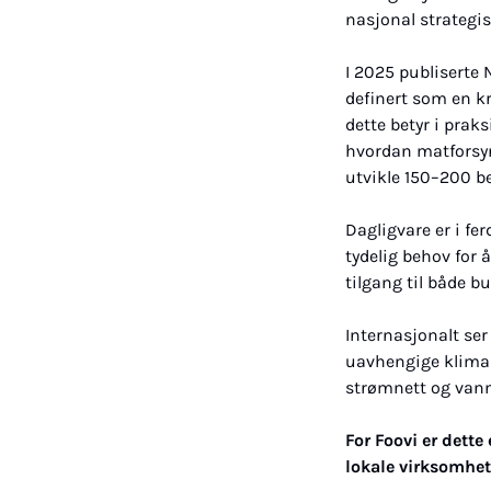
nasjonal strategisk
I 2025 publiserte 
definert som en k
dette betyr i praks
hvordan matforsyn
utvikle 150–200 b
Dagligvare er i fe
tydelig behov for å
tilgang til både b
Internasjonalt ser
uavhengige klimar
strømnett og vann
For Foovi er dette
lokale virksomhet