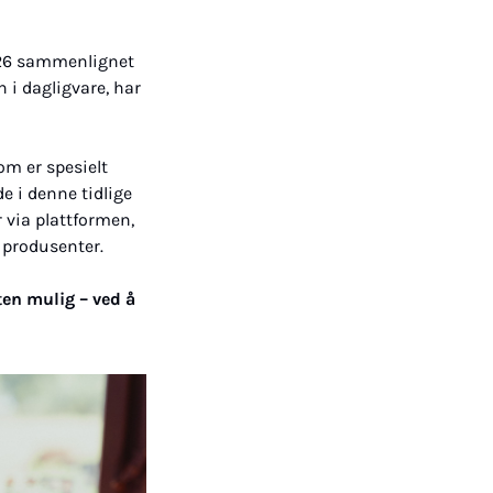
26 sammenlignet 
 i dagligvare, har 
om er spesielt 
 i denne tidlige 
 via plattformen, 
 produsenter.
ten mulig – ved å 