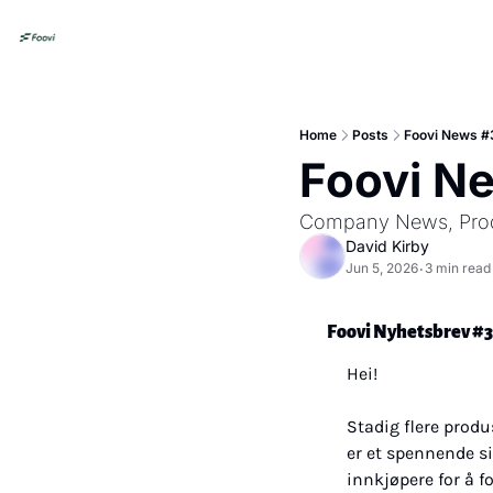
Home
Posts
Foovi News #
Foovi N
Company News, Produ
David Kirby
Jun 5, 2026
3 min read
•
Foovi Nyhetsbrev #3
Hei!
Stadig flere produs
er et spennende s
innkjøpere for å fo