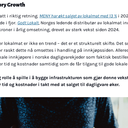
gory Growth
tt i riktig retning. 
MENY har økt salget av lokalmat med 13 %
 i 20
 i fjor. 
Godt Lokalt
, Norges ledende distributør av lokalmat inn
 kroner i årlig omsetning, drevet av sterk vekst siden 2024.
r lokalmat er ikke en trend – det er et strukturelt skifte. Det s
or raskt dette nå omsettes i handling på innkjøpssiden. Allerede
kale innkjøpere i norske dagligvarekjeder som faktisk bestiller
 tid og kostnader samtidig som de får tilgang til gode lokale
g rolle å spille i å bygge infrastrukturen som gjør denne veks
tid og kostnader i takt med at salget til dagligvare øker.