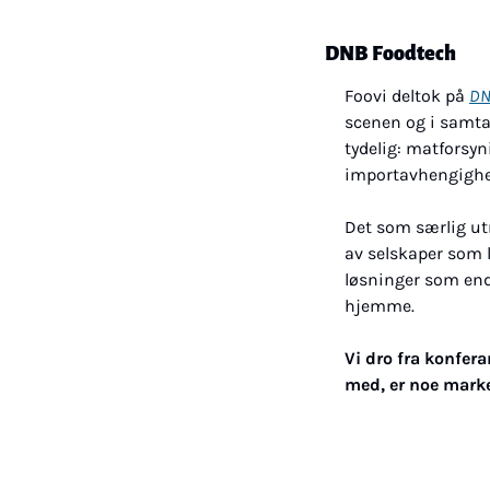
DNB Foodtech 
Foovi deltok på 
DN
scenen og i samta
tydelig: matforsy
importavhengighet 
Det som særlig utm
av selskaper som l
løsninger som endr
hjemme.
Vi dro fra konfera
med, er noe marked