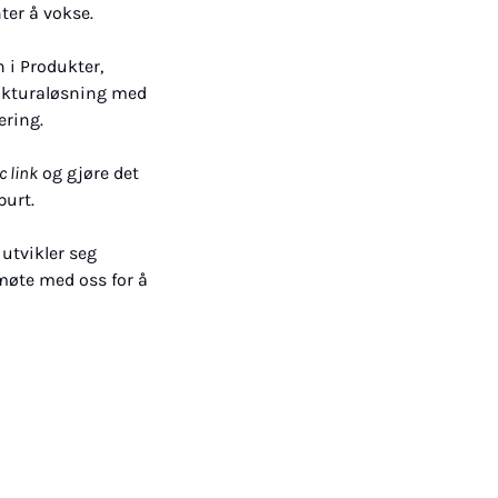
ter å vokse.
n i Produkter, 
fakturaløsning med 
ering.
c link
 og gjøre det 
purt.
tvikler seg 
 møte med oss for å 