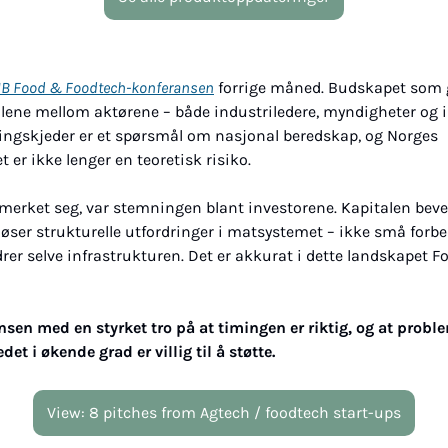
B Food & Foodtech-konferansen
 forrige måned. Budskapet som g
lene mellom aktørene – både industriledere, myndigheter og in
ningskjeder er et spørsmål om nasjonal beredskap, og Norges 
er ikke lenger en teoretisk risiko.
erket seg, var stemningen blant investorene. Kapitalen beveg
øser strukturelle utfordringer i matsystemet – ikke små forbe
er selve infrastrukturen. Det er akkurat i dette landskapet Fo
nsen med en styrket tro på at timingen er riktig, og at proble
et i økende grad er villig til å støtte.
View: 8 pitches from Agtech / foodtech start-ups