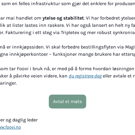
 som en felles infrastruktur som gjør det enklere for produsen
har mai handlet om 
ytelse og stabilitet
. Vi har forbedret ytelse
ik at lister lastes inn raskere. Vi har også lansert en helt ny 
er. Fakturering i ett steg via Tripletex og mer robust synkronis
nå er innkjøpssiden. Vi skal forbedre bestillingsflyten via 
Magi
egne innkjøperkontoer – funksjoner mange brukere har etters
om tar Foovi i bruk nå, er med på å forme hvordan løsningen u
sker å påvirke veien videre, kan 
du registrere deg
 eller avtale et
faringer.
Avtal et møte
r og daglig leder
w.foovi.no