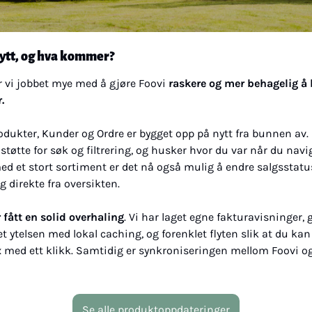
nytt, og hva kommer?
 vi jobbet mye med å gjøre Foovi 
raskere og mer behagelig å 
.
odukter, Kunder og Ordre er bygget opp på nytt fra bunnen av. D
støtte for søk og filtrering, og husker hvor du var når du navig
ed et stort sortiment er det nå også mulig å endre salgsstat
 direkte fra oversikten.
 fått en solid overhaling
. Vi har laget egne fakturavisninger, 
et ytelsen med lokal caching, og forenklet flyten slik at du kan
ex med ett klikk. Samtidig er synkroniseringen mellom Foovi og T
Se alle produktoppdateringer